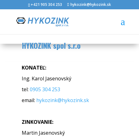
+421 905 304 253
hykozink@hykozink.sk
KONTAKT
HYKOZINK spol s.r.o
KONATEĽ:
Ing. Karol Jasenovský
tel:
0905 304 253
email:
hykozink@hykozink.sk
ZINKOVANIE:
Martin Jasenovský