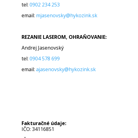
tel:
0902 234 253
email:
mjasenovsky@hykozink.sk
REZANIE LASEROM, OHRAŇOVANIE:
Andrej Jasenovský
tel:
0904 578 699
email:
ajasenovsky@hykozink.sk
Fakturačné údaje:
IČO: 34116851