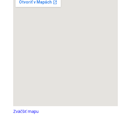
Zväčšiť mapu