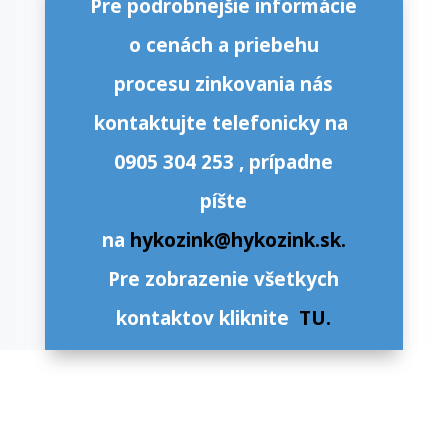
Pre podrobnejšie info
rmácie
o cenách a priebehu
procesu zinkovania nás
kontaktujte telefonicky na
0905 304 253 , prípadne
píšte
na
hykozink@hykozink.sk.
Pre zobrazenie všetkych
kontaktov kliknite
TU
.