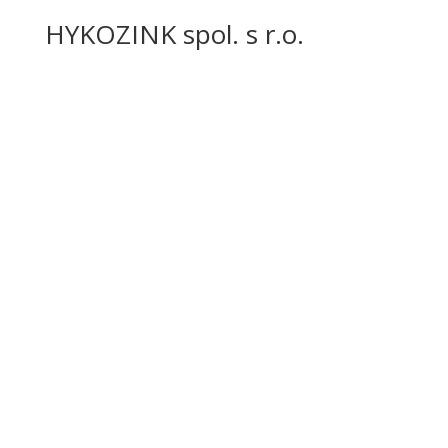
HYKOZINK spol. s r.o.
Adresa
Piešťanská 85
Veľké Kostoľany
922 07
Email