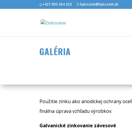
+421 905 304 253
hykozink@hykozink.sk
GALÉRIA
Použitie zinku ako anodickej ochrany oceľ
finálna úprava vzhľadu výrobkov.
Galvanické zinkovanie závesové