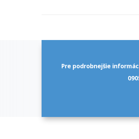
Pre podrobnejšie info
rmác
090