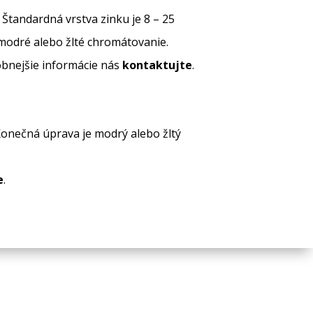
 Štandardná vrstva zinku je 8 – 25
modré alebo žlté chromátovanie.
obnejšie informácie nás
kontaktujte
.
 Konečná úprava je modrý alebo žltý
e
.