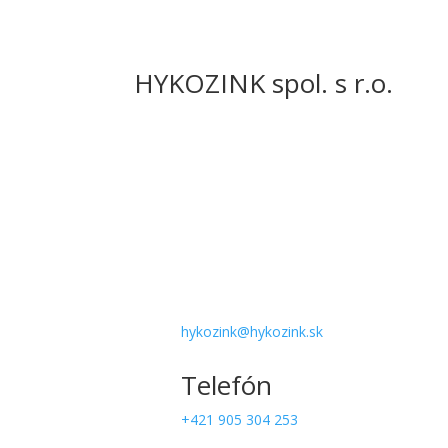
HYKOZINK spol. s r.o.
Adresa
Piešťanská 85
Veľké Kostoľany
922 07
Email
hykozink@hykozink.sk
Telefón
+421 905 304 253