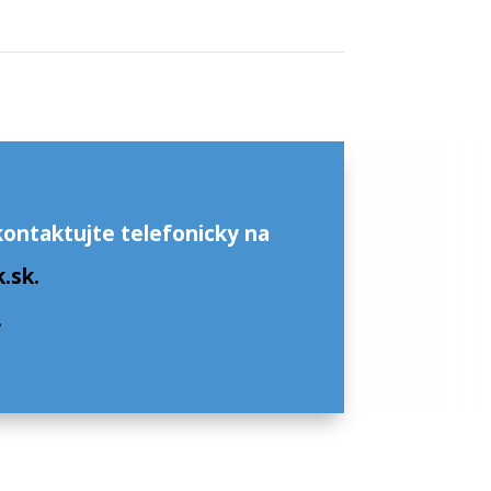
kontaktujte telefonicky na
.sk.
.