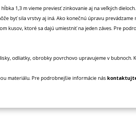
hĺbka 1,3 m vieme previesť zinkovanie aj na veľkých dieloch.
že byť sila vrstvy aj iná. Ako konečnú úpravu prevádzame 
om kusov, ktoré sa dajú umiestniť na jeden záves. Pre podr
výlisky, odliatky, obrobky povrchovo upravujeme v bubnoch.
ou materiálu. Pre podrobnejšie informácie nás
kontaktujt